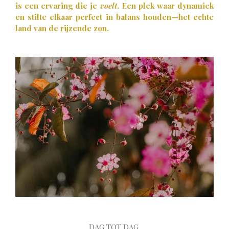
is een ervaring die je
voelt
. Een plek waar dynamiek
en stilte elkaar perfect in balans houden—het echte
land van de rijzende zon.
DAG TOT DAG