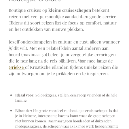
Boutique cruises op
kleine cruiseschepen
betekent
reizen met veel persoonlijke aandacht en goede service.
Tijdens dit soort reizen ligt de focus op
comfort, natuur
en het o
ntdekken van nieuwe plekken.
Jezelf onderdompelen in cultuur en rust, alleen wanneer
jij
dit wilt. Met een relatief klein aantal anderen aan
boord (maximaal 50) beleef je onvergetelijke ervaringen
die je nog lang na de reis bijblijven. Vaar mee langs de
Griekse
of Kroatische eilanden tijdens unieke reizen die
zijn ontworpen om je te prikkelen en te inspireren.
Ideaal voor:
Soloreizgers, stellen, een groep vrienden of de hele
familie.
Bijzonder:
Het grote voordeel van boutique cruiseschepen is dat
je in kleinere, interessante havens komt waar de grote schepen
niet kunnen komen. Daarnaast geen honderden of duizenden
medepassagiers, de schepen waar ik ik mee werk hebben ruimte