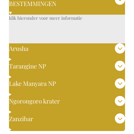
BESTEMMINGEN
klik hieronder voor meer informatie
Arusha
Tarangine NP
Lake Manyara NP
Ngorongoro krater
Zanzibar