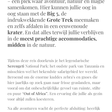
– een plek waar avontuur, natuur en magie
samenkomen. Hier kunnen jullie oog in
oog staan met de
Big 5,
de
indrukwekkende
Grote Trek
meemaken
en zelfs afdalen in een eeuwenoude
krater
. En dat alles terwijl jullie verblijven
in de
meest prachtige accommodaties,
midden
in de natuur.
Tijdens deze reis doorkruis je het legendarische
Serengeti
National Park: het oudste park van Tanzania en
misschien wel het bekendste safarigebied ter wereld.
Beroemd om de enorme kuddes zebra’s en gnoes die
hier jaarlijks op zoek gaan naar frisse graslanden, maar
vooral om dat onbeschrijfelijke gevoel van ruimte, stilte
en puur “
Out of Africa”
. Een ervaring die jullie als gezin
voor altijd zullen koesteren.
Na alle avonturen wacht de perfecte afsluiting: heerlijk