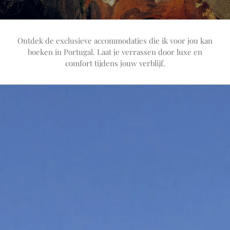
Ontdek de exclusieve accommodaties die ik voor jou kan
boeken in Portugal. Laat je verrassen door luxe en
comfort tijdens jouw verblijf.