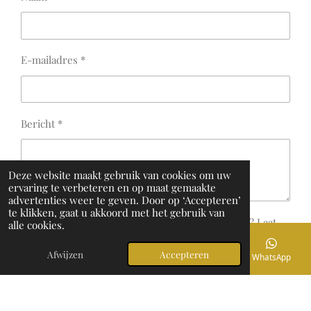
E-mailadres *
Bericht *
Deze website maakt gebruik van cookies om uw
ervaring te verbeteren en op maat gemaakte
advertenties weer te geven. Door op ‘Accepteren’
te klikken, gaat u akkoord met het gebruik van
Wil je meer weten over deze reis of zelfs boeken? Laat
alle cookies.
hier je gegevens achter en we nemen contact met je op.
Afwijzen
Accepteren
E-mailadres
Telefoonnummer
Instagram
WhatsApp
Verzenden