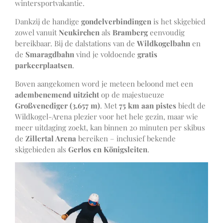
wintersportvakantie.
Dankzij de handige
gondelverbindingen
is het skigebied
zowel vanuit
Neukirchen
als
Bramberg
eenvoudig
bereikbaar. Bij de dalstations van de
Wildkogelbahn
en
de
Smaragdbahn
vind je voldoende
gratis
parkeerplaatsen
.
Boven aangekomen word je meteen beloond met een
adembenemend uitzicht
op de majestueuze
Großvenediger (3.657 m)
. Met
75 km aan pistes
biedt de
Wildkogel-Arena plezier voor het hele gezin, maar wie
meer uitdaging zoekt, kan binnen 20 minuten per skibus
de
Zillertal Arena
bereiken – inclusief bekende
skigebieden als
Gerlos en Königsleiten
.