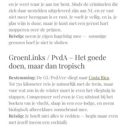
en je weet waar je aan toe bent. Sinds de criminelen die
zich daar nestelden uitgeleverd zijn aan NL en er vast
niet meer heengaan is er rust. Je voelt je veilig, en ja, je
glas wijn is duur, maar je kunt met een gerust hart
mopperen over de prijzen.
Reistip:
neem je eigen hagelslag mee — sommige
grenzen hoef je niet te sluiten
GroenLinks / PvdA – Het goede
doen, maar dan tropisch
Bestemming:
De GL/PvdA’er vliegt naar
Costa Rica
.
Tot 750 kilometer reis je natuurlijk met de trein, maar
voor wat zon in de winter moet je even het vliegtuig in
stappen. Compenseer wel even je Co2 uitstoot bij het
boeken van je vlucht, slaap in een eco-lodge, en neem
biologisch afbreekbare zonnebrand mee.
Reistip:
Je hoeft niet alles te redden — begin maar even
met jezelf (neem een cocktail).