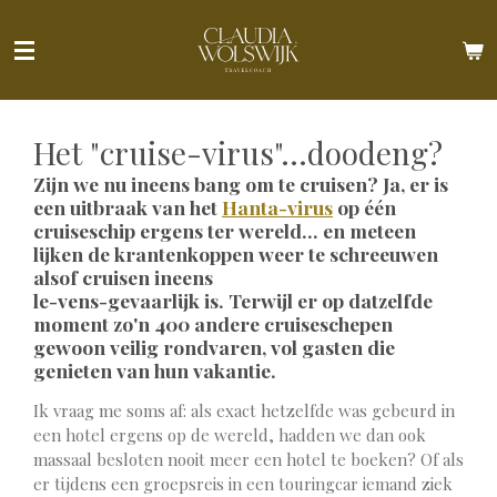
Ga
direct
naar
de
hoofdinhoud
Het "cruise-virus"...doodeng?
Zijn we nu ineens bang om te cruisen? Ja, er is
een uitbraak van het
Hanta-virus
op één
cruiseschip ergens ter wereld… en meteen
lijken de krantenkoppen weer te schreeuwen
alsof cruisen ineens
le-vens-gevaarlijk is. Terwijl er op datzelfde
moment zo'n 400 andere cruiseschepen
gewoon veilig rondvaren, vol gasten die
genieten van hun vakantie.
Ik vraag me soms af: als exact hetzelfde was gebeurd in
een hotel ergens op de wereld, hadden we dan ook
massaal besloten nooit meer een hotel te boeken? Of als
er tijdens een groepsreis in een touringcar iemand ziek