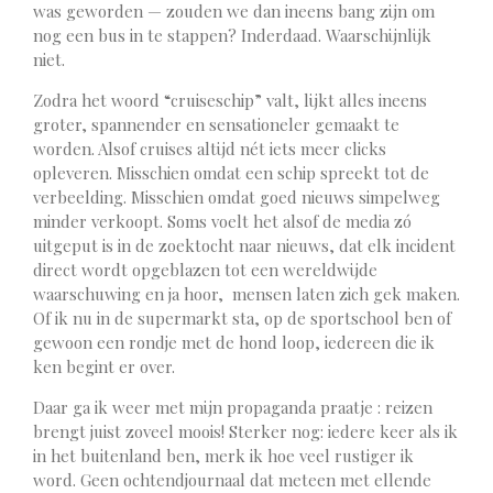
was geworden — zouden we dan ineens bang zijn om
nog een bus in te stappen? Inderdaad. Waarschijnlijk
niet.
Zodra het woord “cruiseschip” valt, lijkt alles ineens
groter, spannender en sensationeler gemaakt te
worden. Alsof cruises altijd nét iets meer clicks
opleveren. Misschien omdat een schip spreekt tot de
verbeelding. Misschien omdat goed nieuws simpelweg
minder verkoopt. Soms voelt het alsof de media zó
uitgeput is in de zoektocht naar nieuws, dat elk incident
direct wordt opgeblazen tot een wereldwijde
waarschuwing en ja hoor, mensen laten zich gek maken.
Of ik nu in de supermarkt sta, op de sportschool ben of
gewoon een rondje met de hond loop, iedereen die ik
ken begint er over.
Daar ga ik weer met mijn propaganda praatje : reizen
brengt juist zoveel moois! Sterker nog: iedere keer als ik
in het buitenland ben, merk ik hoe veel rustiger ik
word. Geen ochtendjournaal dat meteen met ellende