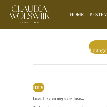
Ga
direct
HOME
BESTE
naar
de
hoofdinhoud
8 daags
TERUG
Luxe, luxe en nog eens luxe…