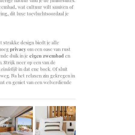
erige natuur vind je de Juniorsuites.
wembad, wat cultuur wilt snuiven of
ng, dit luxe toevluchtsoordzal je
 strakke design biedt je alle
enoeg
privacy
om een oase van rust
nde duik in je
eigen zwembad
en
. Strijk neer op een van de
n
eindelijk
in dat ene boek. Of sluit
weg. Na het relaxen zin gekregen in
ant en geniet van een welverdiende