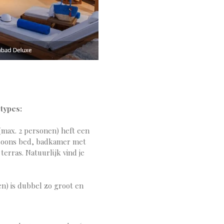
types:
ax. 2 personen) heft een
soons bed, b
adkamer met
 t
erras. Natuurlijk vind je
) is dubbel zo groot en