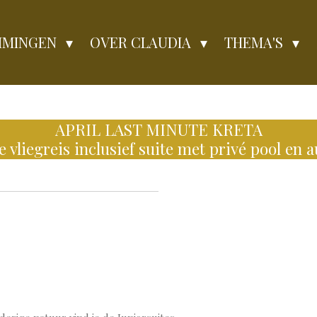
MMINGEN
OVER CLAUDIA
THEMA'S
APRIL LAST MINUTE KRETA
e vliegreis inclusief suite met privé pool en 