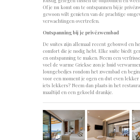
Rustig gelegen tussen de olijfbomen en weeld
Of je nu komt om te ontspannen bij je privéz
gewoon wilt genieten van de prachtige omgevi
verwachtingen overtrefen.
Ontspanning bij je privézwembad
De suites zijn allemaal recent gebouwd en het
comfort die je nodig hebt. Elke suite biedt g
en ontspanning te maken. Neem een verfrisse
voel de warme Griekse zon je huid verwarmen
loungebedjes rondom het zwembad en begi
voor een moment je ogen en dut even lekker 
iets lekkers? Neem dan plaats in het restaur
maaltijd en een gekoeld drankje.